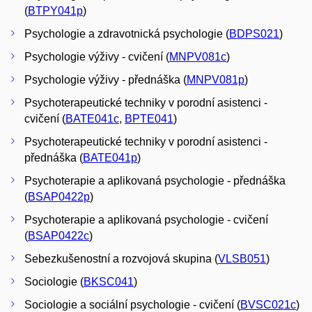
(
BTPY041p
)
Psychologie a zdravotnická psychologie (
BDPS021
)
Psychologie výživy - cvičení (
MNPV081c
)
Psychologie výživy - přednáška (
MNPV081p
)
Psychoterapeutické techniky v porodní asistenci -
cvičení (
BATE041c
,
BPTE041
)
Psychoterapeutické techniky v porodní asistenci -
přednáška (
BATE041p
)
Psychoterapie a aplikovaná psychologie - přednáška
(
BSAP0422p
)
Psychoterapie a aplikovaná psychologie - cvičení
(
BSAP0422c
)
Sebezkušenostní a rozvojová skupina (
VLSB051
)
Sociologie (
BKSC041
)
Sociologie a sociální psychologie - cvičení (
BVSC021c
)