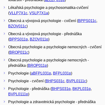
Lékařská psychologie a psychosomatika-cvičení
(
VLLP7X1c
,
VSLP7X1a
)
Obecná a vývojová psychologie - cvičení (
BPPS011c
,
BZOV011c
)
Obecná a vývojová psychologie - přednáška
(
BPPS011p
,
BZOV011p
)
Obecná psychologie a psychologie nemocných - cvičení
(
BROP011c
)
Obecná psychologie a psychologie nemocných -
přednáška (
BROP011p
)
Psychologie (
aBFPL031p
,
BFPL031p
)
Psychologie - cvičení (
BHPS031c
,
BVPL0111c
)
Psychologie - přednáška (
BHPS031p
,
BKPL031p
,
BVPL0111p
)
Psychologie a zdravotnická psychologie - přednáška