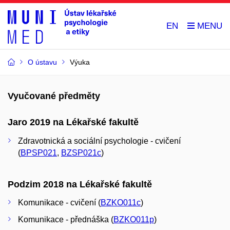
EN
O ústavu
Výuka
Vyučované předměty
Jaro 2019 na Lékařské fakultě
Zdravotnická a sociální psychologie - cvičení
(
BPSP021
,
BZSP021c
)
Podzim 2018 na Lékařské fakultě
Komunikace - cvičení (
BZKO011c
)
Komunikace - přednáška (
BZKO011p
)