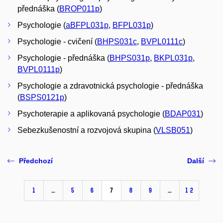
přednáška (
BROP011p
)
Psychologie (
aBFPL031p
,
BFPL031p
)
Psychologie - cvičení (
BHPS031c
,
BVPL0111c
)
Psychologie - přednáška (
BHPS031p
,
BKPL031p
,
BVPL0111p
)
Psychologie a zdravotnická psychologie - přednáška
(
BSPS0121p
)
Psychoterapie a aplikovaná psychologie (
BDAP031
)
Sebezkušenostní a rozvojová skupina (
VLSB051
)
Předchozí
Další
1
…
5
6
7
8
9
…
12