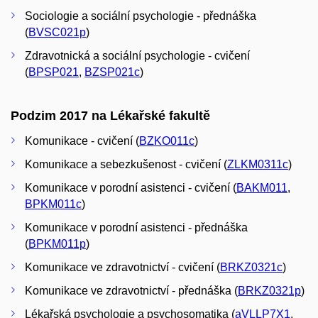
Sociologie a sociální psychologie - přednáška
(
BVSC021p
)
Zdravotnická a sociální psychologie - cvičení
(
BPSP021
,
BZSP021c
)
Podzim 2017 na Lékařské fakultě
Komunikace - cvičení (
BZKO011c
)
Komunikace a sebezkušenost - cvičení (
ZLKM0311c
)
Komunikace v porodní asistenci - cvičení (
BAKM011
,
BPKM011c
)
Komunikace v porodní asistenci - přednáška
(
BPKM011p
)
Komunikace ve zdravotnictví - cvičení (
BRKZ0321c
)
Komunikace ve zdravotnictví - přednáška (
BRKZ0321p
)
Lékařská psychologie a psychosomatika (
aVLLP7X1
,