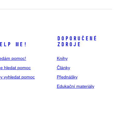
Doporučené
ELP ME!
zdroje
edám pomoc!
Knihy
e hledat pomoc
Články
y vyhledat pomoc
Přednášky
Edukační materiály