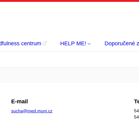
dfulness centrum
HELP ME!
Doporučené z
E-mail
T
sucha@med.muni.cz
54
54