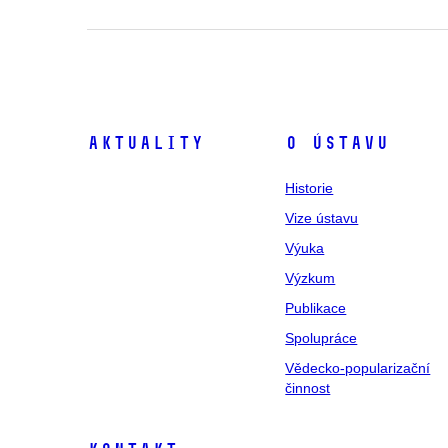
Aktuality
O ústavu
Historie
Vize ústavu
Výuka
Výzkum
Publikace
Spolupráce
Vědecko-popularizační
činnost