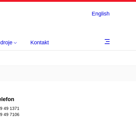
English
droje
Kontakt
elefon
9 49 1371
9 49 7106