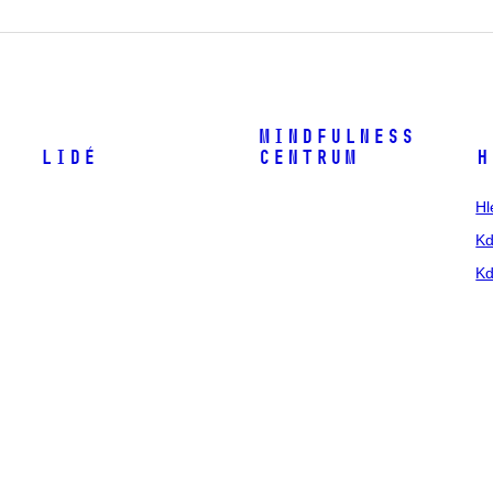
Mindfulness
Lidé
centrum
H
Hl
Kd
Kd