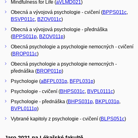
Mindfulness for Life (
aVLMD021
)
Obecná a vývojová psychologie - cvičení (
BPPS011c
,
BSVP011c
,
BZOV011c
)
Obecná a vývojová psychologie - přednáška
(
BPPS011p
,
BZOV011p
)
Obecná psychologie a psychologie nemocných - cvičení
(
BROP011c
)
Obecná psychologie a psychologie nemocných -
přednáška (
BROP011p
)
Psychologie (
aBFPL031p
,
BFPL031p
)
Psychologie - cvičení (
BHPS031c
,
BVPL0111c
)
Psychologie - přednáška (
BHPS031p
,
BKPL031p
,
BVPL0111p
)
Vybrané kapitoly z psychologie - cvičení (
BLPS051c
)
Jaro 2021 na Lékařské fakultě