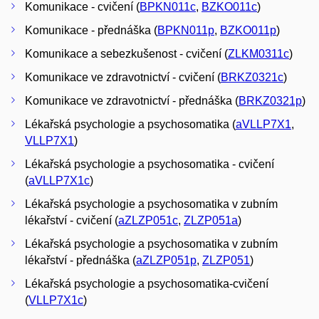
Komunikace - cvičení (
BPKN011c
,
BZKO011c
)
Komunikace - přednáška (
BPKN011p
,
BZKO011p
)
Komunikace a sebezkušenost - cvičení (
ZLKM0311c
)
Komunikace ve zdravotnictví - cvičení (
BRKZ0321c
)
Komunikace ve zdravotnictví - přednáška (
BRKZ0321p
)
Lékařská psychologie a psychosomatika (
aVLLP7X1
,
VLLP7X1
)
Lékařská psychologie a psychosomatika - cvičení
(
aVLLP7X1c
)
Lékařská psychologie a psychosomatika v zubním
lékařství - cvičení (
aZLZP051c
,
ZLZP051a
)
Lékařská psychologie a psychosomatika v zubním
lékařství - přednáška (
aZLZP051p
,
ZLZP051
)
Lékařská psychologie a psychosomatika-cvičení
(
VLLP7X1c
)