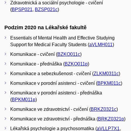
Zdravotnická a sociální psychologie - cvičení
(
BPSP021
,
BZSP021c
)
Podzim 2020 na Lékařské fakultě
Essentials of Mental Health and Effective Studying
Support for Medical Faculty Students (
aVLMH011
)
Komunikace - cvičení (
BZKO011c
)
Komunikace - přednáška (
BZKO011p
)
Komunikace a sebezkušenost - cvičení (
ZLKM0311c
)
Komunikace v porodní asistenci - cvičení (
BPKM011c
)
Komunikace v porodní asistenci - přednáška
(
BPKM011p
)
Komunikace ve zdravotnictví - cvičení (
BRKZ0321c
)
Komunikace ve zdravotnictví - přednáška (
BRKZ0321p
)
Lékařská psychologie a psychosomatika (
aVLLP7X1
,