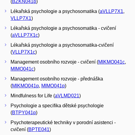
(
BZKN041p
)
Lékařská psychologie a psychosomatika (
aVLLP7X1
,
VLLP7X1
)
Lékařská psychologie a psychosomatika - cvičení
(
aVLLP7X1c
)
Lékařská psychologie a psychosomatika-cvičení
(
VLLP7X1c
)
Management osobního rozvoje - cvičení (
MIKMO041c
,
MIMO041c
)
Management osobního rozvoje - přednáška
(
MIKMO041p
,
MIMO041p
)
Mindfulness for Life (
aVLMD021
)
Psychologie a specifika dětské psychologie
(
BTPY041p
)
Psychoterapeutické techniky v porodní asistenci -
cvičení (
BPTE041
)