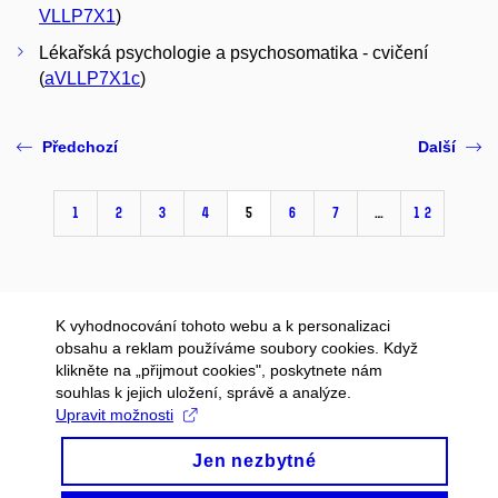
VLLP7X1
)
Lékařská psychologie a psychosomatika - cvičení
(
aVLLP7X1c
)
Předchozí
Další
1
2
3
4
5
6
7
…
12
K vyhodnocování tohoto webu a k personalizaci
obsahu a reklam používáme soubory cookies. Když
klikněte na „přijmout cookies", poskytnete nám
souhlas k jejich uložení, správě a analýze.
Upravit možnosti
Jen nezbytné