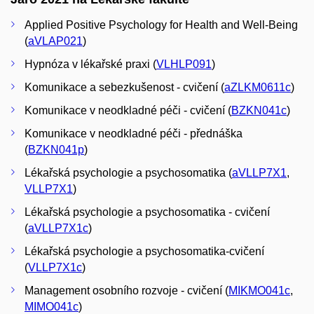
Applied Positive Psychology for Health and Well-Being
(
aVLAP021
)
Hypnóza v lékařské praxi (
VLHLP091
)
Komunikace a sebezkušenost - cvičení (
aZLKM0611c
)
Komunikace v neodkladné péči - cvičení (
BZKN041c
)
Komunikace v neodkladné péči - přednáška
(
BZKN041p
)
Lékařská psychologie a psychosomatika (
aVLLP7X1
,
VLLP7X1
)
Lékařská psychologie a psychosomatika - cvičení
(
aVLLP7X1c
)
Lékařská psychologie a psychosomatika-cvičení
(
VLLP7X1c
)
Management osobního rozvoje - cvičení (
MIKMO041c
,
MIMO041c
)