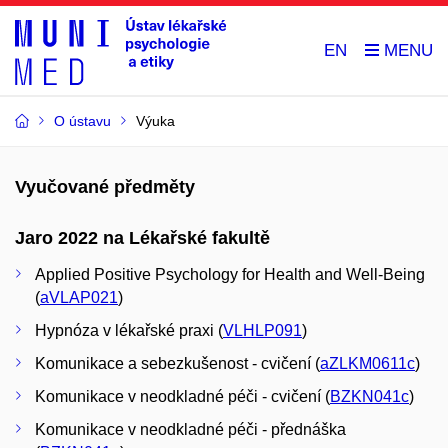
EN
O ústavu
Výuka
Vyučované předměty
Jaro 2022 na Lékařské fakultě
Applied Positive Psychology for Health and Well-Being
(
aVLAP021
)
Hypnóza v lékařské praxi (
VLHLP091
)
Komunikace a sebezkušenost - cvičení (
aZLKM0611c
)
Komunikace v neodkladné péči - cvičení (
BZKN041c
)
Komunikace v neodkladné péči - přednáška